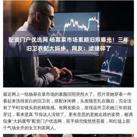
最近网上一组杨幂在菜市场的素颜旧照突然火了。照片里她穿着一件
看起来洗得发白的旧卫衣，搭配休闲裤，头发随意扎在脑后，完全没
有了平时在镜头前的精致感。有网友眼尖，发现这件卫衣她三年前就
穿过，看来是真·节俭达人没错了。更有意思的是她走路的姿势，被调
侃像“大妈遛弯”配资门户优选网，双手插兜慢悠悠晃着，和红毯上那
个气场全开的女王判若两人。