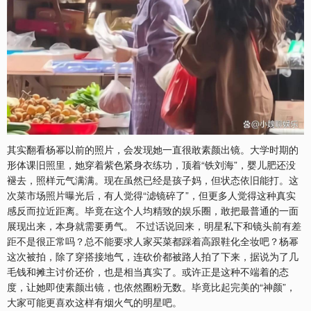
其实翻看杨幂以前的照片，会发现她一直很敢素颜出镜。大学时期的
形体课旧照里，她穿着紫色紧身衣练功，顶着“铁刘海”，婴儿肥还没
褪去，照样元气满满。现在虽然已经是孩子妈，但状态依旧能打。这
次菜市场照片曝光后，有人觉得“滤镜碎了”，但更多人觉得这种真实
感反而拉近距离。毕竟在这个人均精致的娱乐圈，敢把最普通的一面
展现出来，本身就需要勇气。 不过话说回来，明星私下和镜头前有差
距不是很正常吗？总不能要求人家买菜都踩着高跟鞋化全妆吧？杨幂
这次被拍，除了穿搭接地气，连砍价都被路人拍了下来，据说为了几
毛钱和摊主讨价还价，也是相当真实了。或许正是这种不端着的态
度，让她即使素颜出镜，也依然圈粉无数。毕竟比起完美的“神颜”，
大家可能更喜欢这样有烟火气的明星吧。