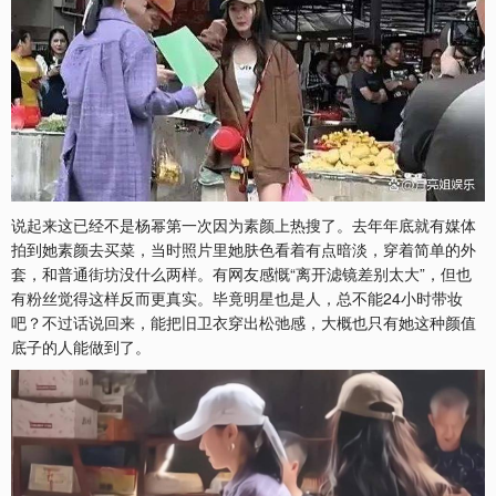
说起来这已经不是杨幂第一次因为素颜上热搜了。去年年底就有媒体
拍到她素颜去买菜，当时照片里她肤色看着有点暗淡，穿着简单的外
套，和普通街坊没什么两样。有网友感慨“离开滤镜差别太大”，但也
有粉丝觉得这样反而更真实。毕竟明星也是人，总不能24小时带妆
吧？不过话说回来，能把旧卫衣穿出松弛感，大概也只有她这种颜值
底子的人能做到了。