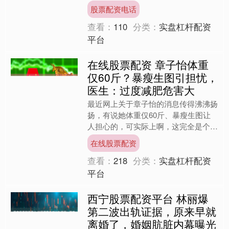
已释出全阵容官宣信息与重磅预告，光
股票配资电话
是片花就让观众期待值....
查看：
110
分类：
实盘杠杆配资
平台
在线股票配资 章子怡体重
仅60斤？暴瘦生图引担忧，
医生：过度减肥危害大
最近网上关于章子怡的消息传得沸沸扬
扬，有说她体重仅60斤、暴瘦生图让
人担心的，可实际上啊，这完全是个乌
龙。真实情况是，47岁的章子怡为了
在线股票配资
即将在四月开拍的新电影，....
查看：
218
分类：
实盘杠杆配资
平台
西宁股票配资平台 林丽爆
第二波出轨证据，原来早就
离婚了，婚姻肮脏内幕曝光