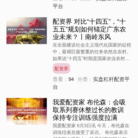
平台
配资界 对比“十四五”，“十
五五”规划如何锚定广东农
业未来？丨南岭东风
在全面建设社会主义现代化国家的征程
中，最艰巨最繁重的任务依然在农村。
如果说“十四五”时期是国家农业农村现
代化的启动键、夯基期，那么日前印发
配资界
的《加快农业农村现代化....
查看：
94
分类：
实盘杠杆配资平
台
我爱配资家 布伦森：会吸
取系列赛休整过长的教训
保持专注训练强度拉满
我爱配资家 6月3日讯 今天，布伦森在
训练结束后接受了采访。 布伦森表示