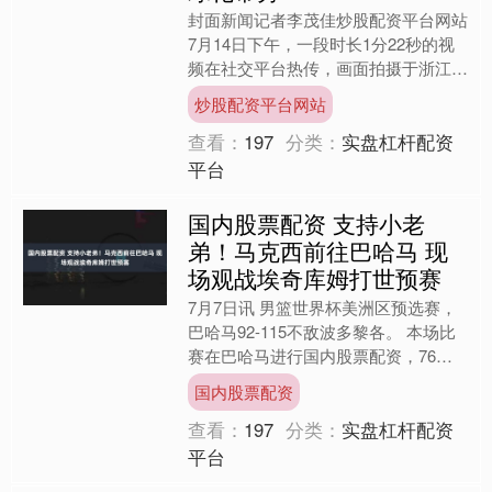
封面新闻记者李茂佳炒股配资平台网站
7月14日下午，一段时长1分22秒的视
频在社交平台热传，画面拍摄于浙江湖
州一处高架桥上，现场出现惊险一幕：
炒股配资平台网站
一辆摩托车在车流中....
查看：
197
分类：
实盘杠杆配资
平台
国内股票配资 支持小老
弟！马克西前往巴哈马 现
场观战埃奇库姆打世预赛
7月7日讯 男篮世界杯美洲区预选赛，
巴哈马92-115不敌波多黎各。 本场比
赛在巴哈马进行国内股票配资，76人
球星马克西来到现场支持队友埃奇库
国内股票配资
姆，本场比赛埃奇库....
查看：
197
分类：
实盘杠杆配资
平台