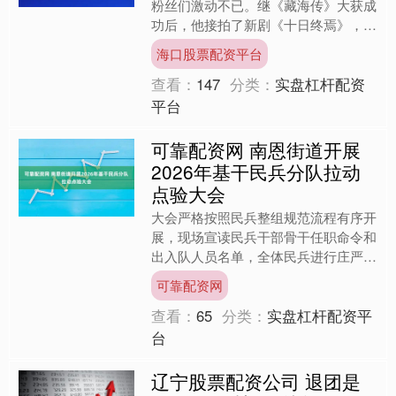
粉丝们激动不已。继《藏海传》大获成
功后，他接拍了新剧《十日终焉》，这
可是中式无限流悬疑题材的扛把子作
海口股票配资平台
品。开机消息一出....
查看：
147
分类：
实盘杠杆配资
平台
可靠配资网 南恩街道开展
2026年基干民兵分队拉动
点验大会
大会严格按照民兵整组规范流程有序开
展，现场宣读民兵干部骨干任职命令和
出入队人员名单，全体民兵进行庄严宣
誓，新入队民兵代表作表态发言。区人
可靠配资网
武部检查组到场开展指导工....
查看：
65
分类：
实盘杠杆配资平
台
辽宁股票配资公司 退团是