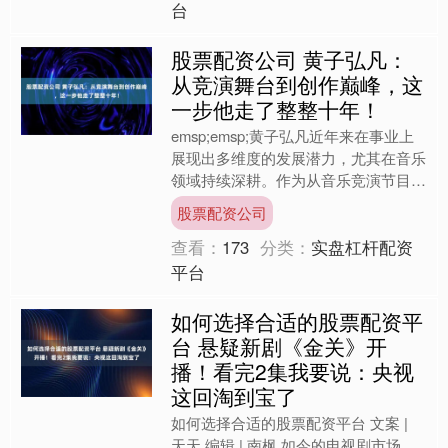
台
股票配资公司 黄子弘凡：
从竞演舞台到创作巅峰，这
一步他走了整整十年！
emsp;emsp;黄子弘凡近年来在事业上
展现出多维度的发展潜力，尤其在音乐
领域持续深耕。作为从音乐竞演节目中
脱颖而出的歌手股票配资公司，他始终
股票配资公司
将音乐创作作为核....
查看：
173
分类：
实盘杠杆配资
平台
如何选择合适的股票配资平
台 悬疑新剧《金关》开
播！看完2集我要说：央视
这回淘到宝了
如何选择合适的股票配资平台 文案 |
天天 编辑 | 南枫 如今的电视剧市场