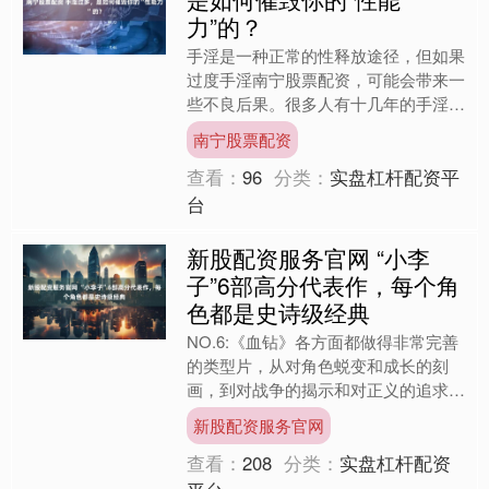
力”的？
手淫是一种正常的性释放途径，但如果
过度手淫南宁股票配资，可能会带来一
些不良后果。很多人有十几年的手淫
史，逐渐发现自己射精越来越快，这不
南宁股票配资
仅影响性生活质量，还可能带....
查看：
96
分类：
实盘杠杆配资平
台
新股配资服务官网 “小李
子”6部高分代表作，每个角
色都是史诗级经典
NO.6:《血钻》各方面都做得非常完善
的类型片，从对角色蜕变和成长的刻
画，到对战争的揭示和对正义的追求，
以及对于造成人间悲剧的深层机制和个
新股配资服务官网
体身处其中无从选择善恶....
查看：
208
分类：
实盘杠杆配资