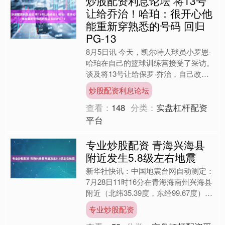
炒股配资利息论坛 将13号
让给乔治！哈珀：很开心他
能重新穿熟悉的号码 回归
PG-13
8月5日讯 今天，凯尔特人球员小罗恩·
哈珀在自己的篮球训练营接受了采访。
谈及将13号让给保罗·乔治，自己改穿8
号球衣，哈珀表示：“具体细节我们就
炒股配资利息论坛
不多聊了。交易....
查看：
148
分类：
实盘杠杆配资
平台
专业炒股配资 青海兴海县
附近发生5.8级左右地震
新华社快讯：中国地震台网自动测定：
7月28日11时16分在青海海南州兴海县
附近（北纬35.39度，东经99.67度）发
生5.8级左右地震专业炒股配资，最终
专业炒股配资
结果以....