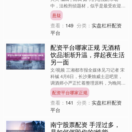
中，法检刑侦题材，似乎是最受欢迎的
香饽饽。 这类作品往往要求更为缜
悬疑
密、专业，有官方背....
查看：
149
分类：
实盘杠杆配资
平台
配资平台哪家正规 无酒精
饮品渐渐升温，撑起夜生活
另一面
文/视频 三湘都市报全媒体见习记者 宋
科铖 4月6日，长沙秉烛威士忌吧里，
调酒师小严正忙着整理原料，为晚间营
业做准备。除了常见的鸡尾酒和店内特
配资平台哪家正规
调外，酒单上几款“....
查看：
141
分类：
实盘杠杆配资
平台
南宁股票配资 手淫过多，
是如何催毁你的“性能