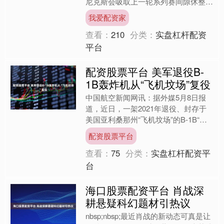
尼克斯会吸取上一轮系列赛间隙休整的
教训，并将其用在总决赛备战中。布伦
我爱配资家
森表示：“全队专注力....
查看：
210
分类：
实盘杠杆配资
平台
配资股票平台 美军退役B-
1B轰炸机从“飞机坟场”复役
中国航空新闻网讯：据外媒5月8日报
道，近日，一架2021年退役、封存于
美国亚利桑那州“飞机坟场”的B-1B“枪
骑兵”重型轰炸机，经两年全面翻修后
配资股票平台
重返蓝天，这是近....
查看：
75
分类：
实盘杠杆配资平
台
海口股票配资平台 肖战深
耕悬疑科幻题材引热议
nbsp;nbsp;最近肖战的新动态可真是让