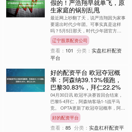
假的！严浩翔早就单飞，原
生家庭的锅别乱甩
最近网上吵翻了天，说严浩翔因为家事
要退出时代少年团。可事实真是这样
吗？5月5日那天，时代少年团官方粉
丝俱乐部直接下场辟谣，说这纯属无稽
辽宁股票配资公司
之谈。其实早在今年3月10....
查看：
101
分类：
实盘杠杆配资
平台
好的配资平台 欧冠夺冠概
率：阿森纳39.13%领跑，
巴黎30.83%，拜仁22.2%
04月30日讯 欧冠半决赛首回合结束，
巴黎5-4拜仁，阿森纳客场1-1战平马
竞。 OPTA更新了欧冠夺冠概率，阿森
纳39.13%最高。 OPTA欧冠夺冠概
好的配资平台
率： ....
查看：
85
分类：
实盘杠杆配资平