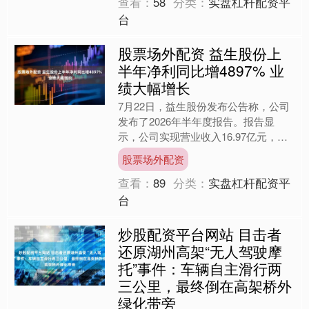
查看：
58
分类：
实盘杠杆配资平
台
股票场外配资 益生股份上
半年净利同比增4897% 业
绩大幅增长
7月22日，益生股份发布公告称，公司
发布了2026年半年度报告。报告显
示，公司实现营业收入16.97亿元，同
比增长28.44%；归属于上市公司股东
股票场外配资
的净利润为3.....
查看：
89
分类：
实盘杠杆配资平
台
炒股配资平台网站 目击者
还原湖州高架“无人驾驶摩
托”事件：车辆自主滑行两
三公里，最终倒在高架桥外
绿化带旁