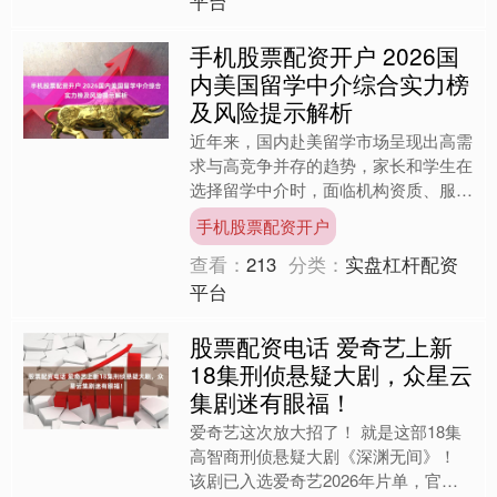
平台
手机股票配资开户 2026国
内美国留学中介综合实力榜
及风险提示解析
近年来，国内赴美留学市场呈现出高需
求与高竞争并存的趋势，家长和学生在
选择留学中介时，面临机构资质、服务
内容、成功率、费用透明度等多重考
手机股票配资开户
量。本文依据服务案例数量、....
查看：
213
分类：
实盘杠杆配资
平台
股票配资电话 爱奇艺上新
18集刑侦悬疑大剧，众星云
集剧迷有眼福！
爱奇艺这次放大招了！ 就是这部18集
高智商刑侦悬疑大剧《深渊无间》！
该剧已入选爱奇艺2026年片单，官方