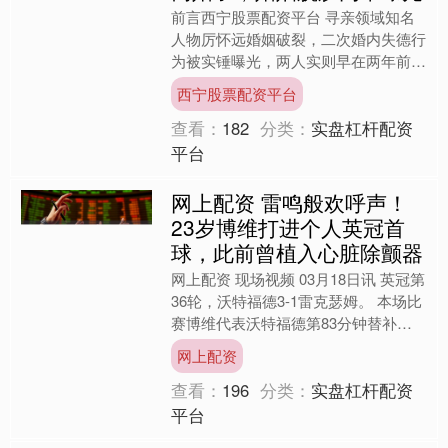
前言西宁股票配资平台 寻亲领域知名
人物厉怀远婚姻破裂，二次婚内失德行
为被实锤曝光，两人实则早在两年前已
悄然办理离婚手续？ 一边是他公开倾
西宁股票配资平台
诉婚姻中如履薄冰、尊严尽....
查看：
182
分类：
实盘杠杆配资
平台
网上配资 雷鸣般欢呼声！
23岁博维打进个人英冠首
球，此前曾植入心脏除颤器
网上配资 现场视频 03月18日讯 英冠第
36轮，沃特福德3-1雷克瑟姆。 本场比
赛博维代表沃特福德第83分钟替补登
场，第94分钟收获进球。这也是他的
网上配资
英冠首球。....
查看：
196
分类：
实盘杠杆配资
平台