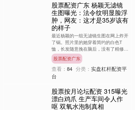
股票配资广东 杨颖无滤镜
生图曝光：法令纹明显脸浮
肿，网友：这才是35岁该有
的样子
最近杨颖的一组无滤镜生图在网上炸开
了锅。照片里的她穿着简约的白色T
恤，长发随意挽在脑后，没有了精修图
里的完美滤镜，法令纹像两道浅浅的沟
股票配资广东
壑从鼻翼延伸到嘴角，笑起来....
查看：
84
分类：
实盘杠杆配资平
台
股票按月论坛配资 315曝光
漂白鸡爪 生产车间令人作
呕 双氧水泡制真相
在315晚会上，市场上售卖的各种色泽
白净、肉质饱满的鸡爪引起了记者的关
注。一份500克的鸡爪售价低至15元，
这引发了记者对这些网红鸡爪食品背后