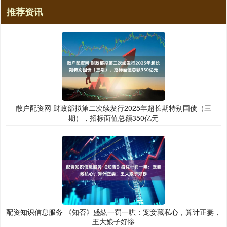
推荐资讯
散户配资网 财政部拟第二次续发行2025年超长期特别国债（三
期），招标面值总额350亿元
配资知识信息服务 《知否》盛紘一罚一哄：宠妾藏私心，算计正妻，
王大娘子好惨